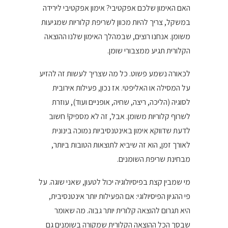
האם האימון שלכם אפקטיבי? אימון אפקטיבי לירידה
במשקל, צריך להיות מכוון לשריפת קלוריות שמגיעות
משומן. אנחנו רוצים, שבמהלך האימון שלנו ההוצאה
הקלורית תגיע ממצבורי שומן.
לכאורה נשמע פשוט. כל מה שצריך לעשות זה להזיע
על המסילה או האליפטי. אז נכון, פעילות אירובית
לסוגיה (הליכה, ריצה, שחיה, אופניים ועוד), עוזרת
לשרוף קלוריות משומן. אבל, זה לא מספיק! חשוב
לדעת שדווקא אימון באינטנסיביות נמוכה בינונית
לאורך זמן, הוא זה שיביא לתוצאות הטובות ביותר,
מבחינת שריפת השומנים.
מי שמבין קצת בפיסיולוגיה יכול לטעון, שאני שוגה. על
פי ההגיון הפיסיולוגי: אם הפעילות יותר אינטנסיבית,
היא תגרום להוצאה קלורית יותר גבוה. מה שאומר
שבסך הכל ההוצאה הקלורית שמקורה בשומנים גם