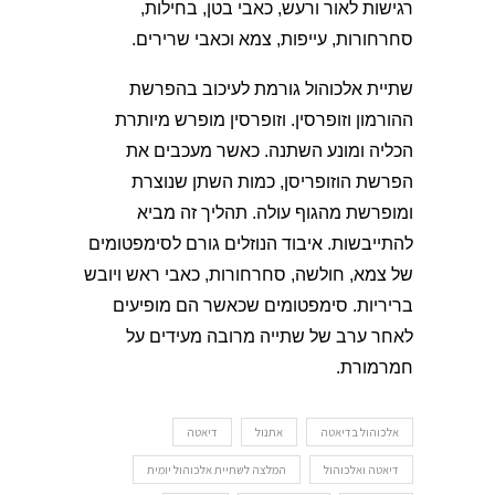
רגישות לאור ורעש, כאבי בטן, בחילות,
סחרחורות, עייפות, צמא וכאבי שרירים.
שתיית אלכוהול גורמת לעיכוב בהפרשת
ההורמון וזופרסין. וזופרסין מופרש מיותרת
הכליה ומונע השתנה. כאשר מעכבים את
הפרשת הוזופריסן, כמות השתן שנוצרת
ומופרשת מהגוף עולה. תהליך זה מביא
להתייבשות. איבוד הנוזלים גורם לסימפטומים
של צמא, חולשה, סחרחורות, כאבי ראש ויובש
בריריות. סימפטומים שכאשר הם מופיעים
לאחר ערב של שתייה מרובה מעידים על
חמרמורת.
אלכוהול בדיאטה
אתנול
דיאטה
דיאטה ואלכוהול
המלצה לשתיית אלכוהול יומית