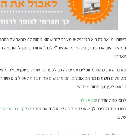
רישום יומן אכילה הוא כלי נפלא! מעבר לזה שהוא מהווה לנו מראה על ההתנה
במהלך היום או השבוע. כשיש יומן אפשר "ללכת" אחורה בזמן ולזהות מה ה
האחרון.
מעבודה עם מאות מטופלים אני יכולה גם לספר לך שרישום יומן אכילה מסיי
מטופלים רושמים מה הם אוכלים, הם מרגישים פחות בנוח לאכול ביס מיותר 
ניראות לעין תוך פחות מחודש.
לחצי פה להורדת
יומן אכילה
!
כמו תמיד מזכירה לך שאני תמיד
פה
לשאלות! את מוזמנת ל
קבוצת הפייסבו
שלנו.
אתגר 10 השבועות
דיאטה
הרזיה
ירידה במשקל