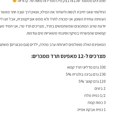
שמכינים ממספר שכבות בצק פילו מפרידות מאות של קלוריות
החלטתי שאני חייבת לנסות ולשחזר את המילוי, ושאין דרך טובה יותר מאשר
העטיפה עתירת השומן. אני מכורה לתרד ולא ממש אובייקטיבית, אבל תנו לי
יודעת שרוב המתכונים שמשתמשים בתרד, מצריכים תרד טרי, אני תמיד מעד
קפואים שהפשרתי במיקרו וסיננתי משאריות מים עודפות.
המאפינס האלה מושלמים לארוחת ערב מהירה, ילדים (וגם מבוגרים) משתגעים
מצרכים ל-12 מאפינס תרד ממכרים:
330 גרם מדליוני תרד קפוא
230 גרם גבינה בולגרית 5%
120 גרם קוטג' 5%
2 ביצים
1/2 כפית מלח
3 כפות קמח
1 כפית אבקת אפייה