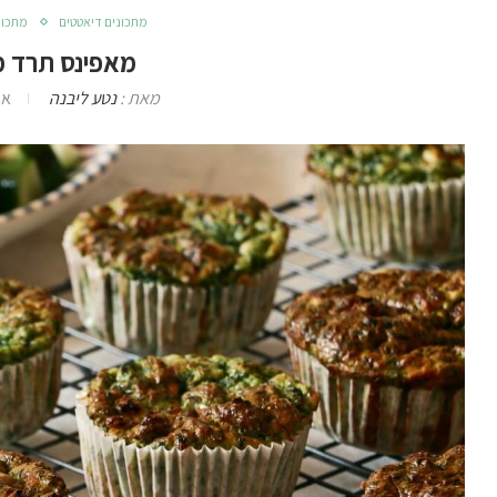
מתכונים דיאטטים
מתכונ
מאפינס תרד מ
מאת :
נטע ליבנה
אוגו