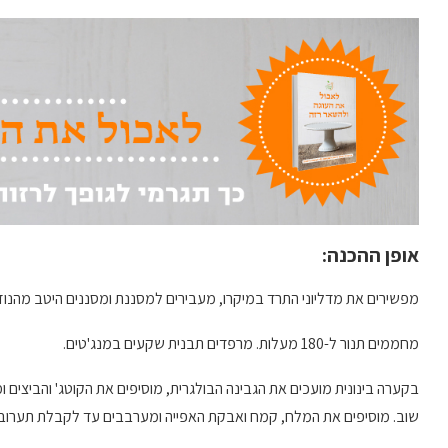
אופן ההכנה:
מפשירים את מדליוני התרד במיקרו, מעבירים למסננת ומסננים היטב מהנוז
מחממים תנור ל-180 מעלות. מרפדים תבנית שקעים במנג'טים.
בקערה בינונית מועכים את הגבינה הבולגרית, מוסיפים את הקוטג' והביצים
שוב. מוסיפים את המלח, קמח ואבקת האפייה ומערבבים עד לקבלת תערוב