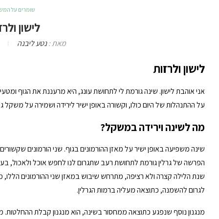
שומרים על המש
לישון ולרז
מאת :
נטע ליבנה
י
לישון ולרזות
אני אוהבת לישון. שינה גורמת לי לתחושת עונג, היא מרעננת את הגוף ומטע
על ההתנהלות של היום כולו, וקשורה באופן ישיר לירידה ושמירה על משקל גוף
מה לשינה וירידה במשקל?
שינה משפיעה באופן ישיר על מאזן ההורמונים בגוף. שני הורמונים שקשורים ב
הפרשה של גרלין גורמת לתחושת רעב שתגרום לנו לחפש אוכל ולאכול, בעו
שנת הלילה קצרה ולא רציפה, מתרחש שיבוש במאזן שני ההורמונים הללו, מ
לגרום להשמנה, כתוצאה מעליה ברמות הגרלין.
מנגנון נוסף שנפגע כתוצאה ממחסור בשינה, הוא מנגנון קבלת ההחלטות. מה