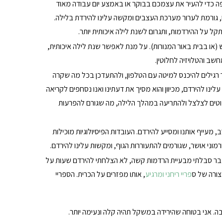
פה כדי להעיר את עצמכם בבוקר או באמצע יום עבודה מאוד
ו, גורמת לערור מערכת העצבים ומקשה עלינו להירדת בלילה.
ל על ההירדמות, ותגרום לשנת לילה איכותית יותר.
ש (או בבית באור המנורות). על מנת לאפשר שנת לילה איכותית,
שב והטלויזיה לחלוטין.
 רגילים להיכנס למיטה עם הטלפון, ולהתעדכן בכל מה שקרה
ו להירדם, מכיוון והוא מסיך את דעתינו ואנו נסחפים לקריאה
וטים לצלצל ולהתריעה במהלך הלילה, מה שגורם להפרעות
ייף אותנו ומסייע להירדם. העובדות הפיסיולוגיות מוכילות
מוני אושר, שגורמים להתעוררות הגוף, ומקשות עלינו להירדם.
בעבר סבלתי מבעיית הרדמות קשה, לא הצלחתי להירדם שעות על
צורה של ס
פריי ריחני ומרגיע
, אותו מפזרים על הכרית. הספריי
ה. אני בטוחה שהירידה במשקל תהיה קלה ונעימה יותר.