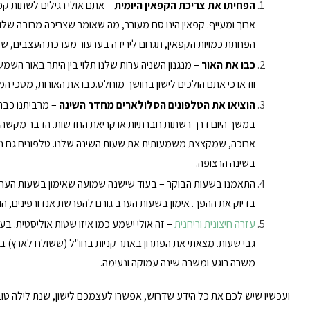
הפחיתו את צריכת הקפאין היומית
– אתם אולי רגילים לשתות ק
ארוך ומעייף. קפאין הינו סם מעורר, מה שאומר שצריכה מרובה של
הפחתת כמויות הקפאין, תגרום לירידה בערעור מערכת העצבים, שתק
כבו את האור
– מנגנון השניה ערות שלנו תלוי בין היתר באור השמ
וודאו כי אתם הולכים לישון בחושך מוחלט.כבו את האורות, מסכי המח
הוציאו את הטלפונים הסלולארים מחדר השינה
– מרביתנו כבר
במשך היום דרך רשתות חברתיות או קריאת החדשות. הדבר מקשה עלינ
ארוכה, שמקצצת משמעותית את שעות השינה שלנו. טלפונים גם נ
בשינה הרצופה.
התאמנו בשעות הבוקר – בעוד שישנה שמועה שאימון בשעות הערב, מע
בדיוק את ההפך. אימון בשעות הערב גורם להפרשת אנדורפינים, הור
עזרה חיצונית וריחנית
– זה אולי ישמע כמו איזו שטות אוליסטית. 
גבי שעות. מצאתי את הפתרון באתר קניות בחו"ל (ששולח לארץ) ב
משרה רוגע ומשרה שינה עמוקה ונעימה.
ועכשיו שיש לכם את כל הידע שדרוש, אפשרו לעצמכם לישון, שנת לילה טוב