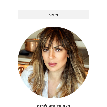
מי אני
קצת על נטע ליבנה