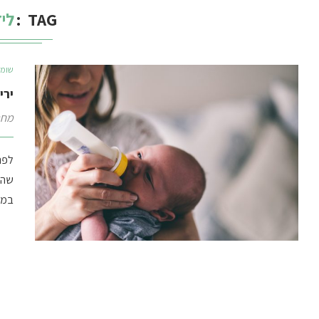
TAG
לי
שומר
ירי
מחב
לפני
שהי
במש