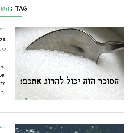
TAG
השמ
שומר
הסו
מחב
האם
סוכ
מדבר
עיק
שומר