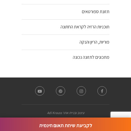
תזונת ספורטאים
תוכניות הרזיה לקראת החתונה
פוריות, הריון והנקה
מתכונים לתזונה נכונה
עיצוב ובניית אתר Adi Krauss
לקביעת שיחת תאום חינמית
חזרה למעלה