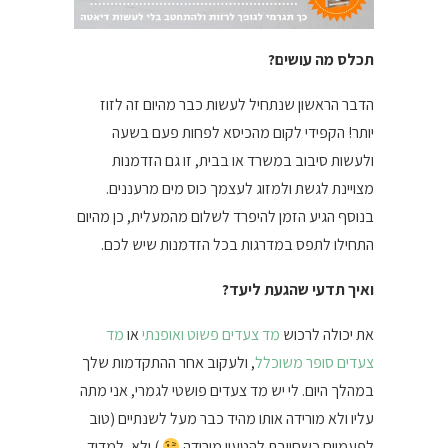
תכלס מה עושים?
הדבר הראשון שנתחיל לעשות כבר מהיום זה לזוז
יותר! הקפידי לקום מהכיסא לפחות פעם בשעה
ולעשות סיבוב במשרד או בבית, זו גם הזדמנות
מצויינת לגשת ולמזוג לעצמך כוס מים מרעננים.
בנוסף הגיע הזמן להיפרד לשלום מהמעלית, כן מהיום
התחילו לתפס במדרגות בכל הזדמנות שיש לכם.
ואיך תדעי שהגעת ליעד?
את יכולה לרכוש
מד צעדים פשוט ואופנתי
או
מד
צעדים סופר משוכלל
, ולעקוב אחר ההתקדמות שלך
במהלך היום. לי יש מד צעדים פושטי לגמרי, אני מתה
עליו ולא מורידה אותו מהיד כבר מעל לשנתיים (טוב
לפעמיים כשחייבת להטעין מורידה
) ולא, למדוד