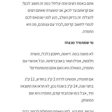
אתם באמת רוצים שזה יצליח? כמה זה חשוב לכם?
אם קראתם עד לכאן, אני משערת שאתם רוצים
להצליח. זה בדיוק השלב, רגע לפני שנמאס לכם
לגמרי לחשוב קדימה,לברר עם עצמכם, מה היא
התמדה.
מי שמתמיד מנצח!
לא משנה במה. דיאטה, חיסכון כלכלי, משרת
חלומות, אפילו תואר באוניברסיטה. הכל אפשרי עם
התמדה, השאלה היא האם אתם מהמתמידים?
אם תתמידו, תמשיכו לרדת 2 ק"ג בחודש, 12 ק"ג
בחצי שנה, 24 ק"ג בשנה! נכון, לא תראו את התוצאה
מיד, אבל כמו שכתבתי קודם, התמדה היא שם
המשחק.
עכשיו, קחו רגע, לפני שאתם מתחילים לכתוב בדף