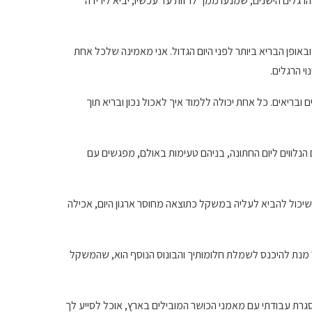
רגלים הישנים, שמנעו ממך לרזות עד עכשיו, יביא לירידה
ופן הבריא ביותר לפני היום הגדול. אני מאמינה שלכל אחת
י הרגלים.
בריאים. כל אחת יכולה ללמוד איך לאכול נכון ובריא תוך
נלווים ליום החתונה, בניהם טעימות באולם, מפגשים עם
 שיכול להביא לעליה במשקל כתוצאה מחוסר ארגון היום, אכילה
ל מנת להיכנס לשמלת חלומותיך והבונוס הנוסף הוא, שהמשקל
גרת עבודתי עם מאמני הכושר המובילים בארץ, אוכל לסייע לך