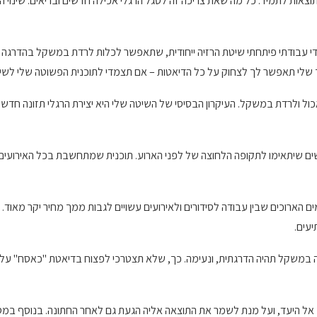
צאות לתמיד. כל מה שאת צריכה זה לסגל הרגלי אכילה חדשים ובריאים. שינוי הה
י עבודתי פיתחתי שיטת הרזיה ייחודית, שתאפשר לכלות לרדת במשקל בהדרגה ובא
 שלי תאפשר לך לצחוק על כל הדיאטות – אם תצמדי לתוכנית הפשוטה שלי לשינו
 ולרדת במשקל. העיקרון הבסיסי של השיטה שלי היא יצירת הרגלי תזונה חדשים ו
ים שיתאימו לתקופה הלחוצה של לפני הארוע. תוכנית שמתחשבת בכל האירועים ה
ים הארוכים שבין עבודה לסידורים ולאירועים עשויים לגבות ממך מחיר יקר מאוד.
עים.
ירידה במשקל תהיה הדרגתית, ונעימה. כך, שלא תצטרכי לפצוח בדיאטת "כאסח" ע
 אל היעד, ועל מנת לשמר את התוצאה אליה הגעת גם לאחר החתונה. בנוסף במס