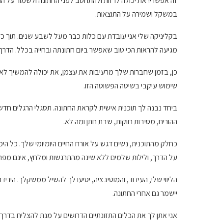
זה אפשרי! את יכולה לרזות ולהתחטב לפני החתונה ולשמור על התו
במשקל ושמירה על התוצאות.
בקליניקה שלי אני עובדת עם כלות כבר מעל לשבע שנים. תוך כד
מגיעה להראות הכי טוב שאפשר ביום חתונתה ובחייה בכלל. הדרך
כן, בזמן שחברות שלך מרעיבות את עצמן, את יכולה להמשיך לאכול
שימוש עיקבי בשיטה הפשוטה הזו.
ביחד נבנה לך תוכנית אישית לקראת החתונה. תסגלי הרגלים חדש
ההורים, מסיבות רווקות, שבת חתן ומה לא.
כחלק מהתוכנית, נשים דגש על אורח החיים היומיומי שלך. כל הימ
על הדרך, ולילות שלמים ללא שינה מהתרגשות ומלחץ, אינם מפתי
הליווי שלי, העידוד, והמוטיבציה, יסיעו לך להשיל ממשקלך. ה
יישמר גם אחרי החתונה.
אני אתן לך את הכלים התזונתיים הדרושים על מנת להצליח בדרך